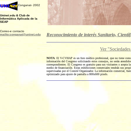
Conganat- 2002
Uninet.edu & Club de
Informática Aplicada de la
SEAP
Correo-e contacto
Reconocimiento de interés Sanitario, Científ
mailto:conganat@uninet.edu
Ver "Sociedades 
NOTA
: El V-CVHAP es un foro médico profesional, que no tiene como 
información del Congreso solicitando estos consejos, no serán atendidos. 
correspondientes. El Congreso es gratuito para sus visitantes y acepta 
medio de financiación. Estas exhibiciones comerciales tendrán sus propi
supervisadas por el Comité Organizador. La información comercial, fuer
optimizado para ajuste de pantalla a 800x600 pixels.